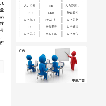
现
人力资源
HR
人力资源管理
量
CXO
OKR
管理软件
品
财务杠杆
经营杠杆
财务总监
传
CFO
财务报表
财务管理
与
财务分析
管理工具
财务岗位
，
所