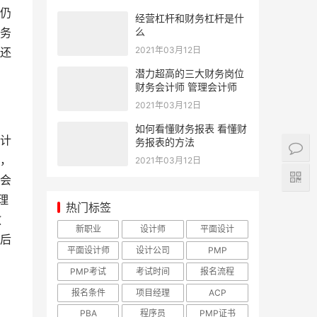
仍
经营杠杆和财务杠杆是什
么
务
2021年03月12日
还
潜力超高的三大财务岗位
财务会计师 管理会计师
2021年03月12日
如何看懂财务报表 看懂财
计
务报表的方法
，
2021年03月12日
会
理
热门标签
教
新职业
设计师
平面设计
后
平面设计师
设计公司
PMP
PMP考试
考试时间
报名流程
报名条件
项目经理
ACP
PBA
程序员
PMP证书