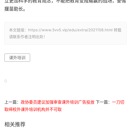
立更加科学的教育观念，不能把教育变成输赢的战场，警惕
揠苗助长。
本文链接：https://www.5vv5.vip/edu/extra/2021158.html 转载
请联系作者注明出处！
课外培训
0
上一篇：
政协委员建议加强审查课外培训广告投放
下一篇：
一刀切
取缔校外课外培训机构并不可取
相关推荐